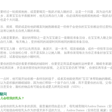
宝要经过一轮摇摇抱抱，或需要喝完一瓶奶才能入睡的话，这是一个问题，因为这代表
梦乡，若果宝宝在半夜醒来时，他无法再自行入睡，你必须再给他摇摇抱抱或一瓶奶去
这也是个大问题。
音乐、摇摇、喂奶或是给他奶嘴直到她熟睡都是一些例子会使你的宝宝依赖这些过度性
底这将让她失去自然入睡的本能。
入睡是重要的。 最好的帮助之一是为宝宝建立一套睡前准备活动，在宝宝将入睡之
自行入睡。 每天晚上，坚持相同的就寝时间和相同的睡前准备活动。
帮宝宝入睡： 你可以先用洗澡、换尿片、读一本书、唱首催眠曲，或作一些恆常活
慰他，让你放松心情，但不是实际上让她入睡。 如果你发现每次当你正准备好放宝
睡的话，试着缩短他的小睡时间。
持要你的陪伴或吵着要求睡眠的辅助时，你要坚定而温柔地婉拒这种要求，睡眠专家建
钟后再回来，并且保持那些短时间的探视。 之后宝宝若仍再"呼唤"，你便应再等多一
一点时，他可能开始依赖一条特别的毯子，或者其他能使用的"宝贝"来帮助她的睡眠
被认为是积极的睡眠辅助，因为他们帮助一个孩子自行入睡，而不需要你的出现。父母
注意安全，蓬松的物品有可能会造成婴儿猝死症候群（SIDS）。
疑问
婴儿会咬我的乳头？
会咬你的乳头有许多的原因。最普遍的理由是出牙，母乳哺育顾问Andrea Damon（安
儿可能借由啃咬乳头作为舒缓牙床不适的方法。」Andrea Damon（安得烈亚.戴蒙）