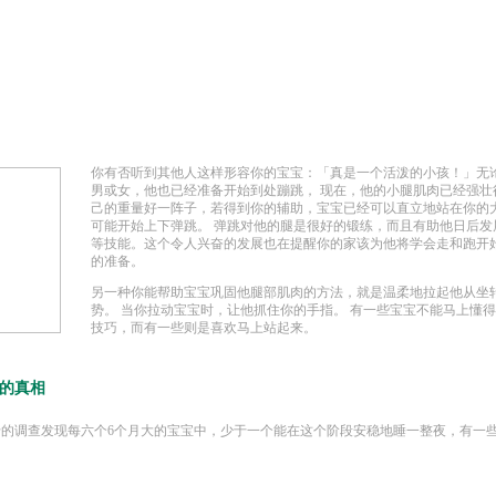
你有否听到其他人这样形容你的宝宝：「真是一个活泼的小孩！」无
男或女，他也已经准备开始到处蹦跳， 现在，他的小腿肌肉已经强壮
己的重量好一阵子，若得到你的辅助，宝宝已经可以直立地站在你的
可能开始上下弹跳。 弹跳对他的腿是很好的锻练，而且有助他日后发
等技能。这个令人兴奋的发展也在提醒你的家该为他将学会走和跑开
的准备。
另一种你能帮助宝宝巩固他腿部肌肉的方法，就是温柔地拉起他从坐
势。 当你拉动宝宝时，让他抓住你的手指。 有一些宝宝不能马上懂
技巧，而有一些则是喜欢马上站起来。
的真相
母的调查发现每六个6个月大的宝宝中，少于一个能在这个阶段安稳地睡一整夜，有一