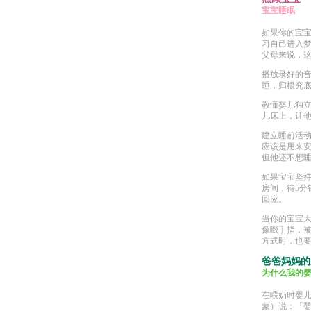
宝宝睡眠
如果你的宝
习自己进入
父母来说，
播放录好的
睡，归根究
教懂婴儿独立
儿床上，让他
建立睡前活动
应该是用来安
但他还不想
如果宝宝坚
房间，待5分
回应。
当你的宝宝大
像啜手指，
方式时，也要
爸爸妈妈的
为什么我的
在喂奶时婴儿
蒙）说：「婴