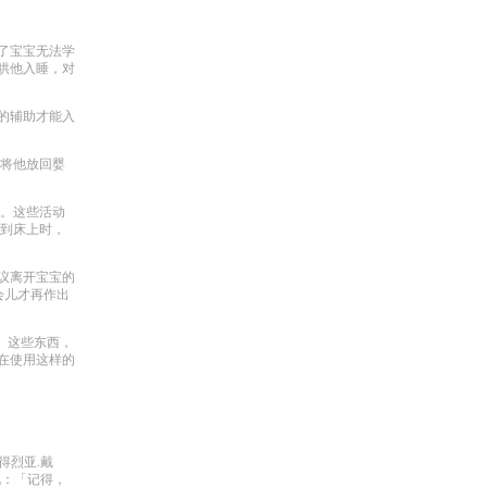
了宝宝无法学
哄他入睡，对
的辅助才能入
际将他放回婴
动。这些活动
宝到床上时，
议离开宝宝的
会儿才再作出
。这些东西，
在使用这样的
得烈亚.戴
说：「记得，