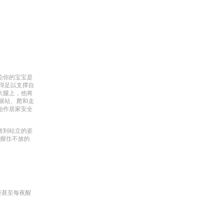
论你的宝宝是
得足以支撑自
大腿上，他将
展站、爬和走
始作居家安全
转到站立的姿
得握住不放的
些甚至每夜醒